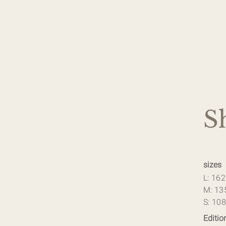
S
sizes
L: 16
M: 13
S: 10
Editio